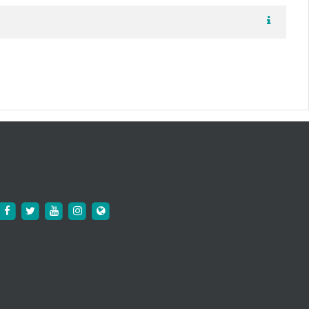
niversidad de Guadalajara
https://cuci.udg.mx/
+52 (392) 925 9400
https://www.facebook.com/cucienega.oficial
https://twitter.com/cuci_oficial
https://www.youtube.com/c/CUCi%C3%A9negaU
http://www.instagram.com/cuci_udeg
https://cuci.udg.mx/