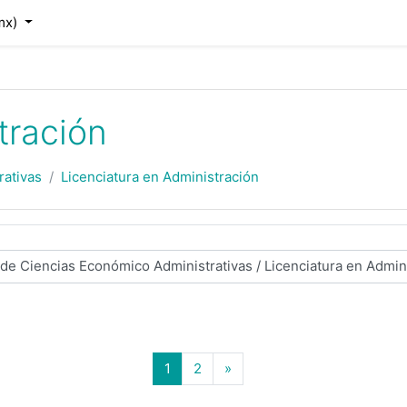
mx)‎
tración
rativas
Licenciatura en Administración
(actual)
Página siguiente
1
2
»