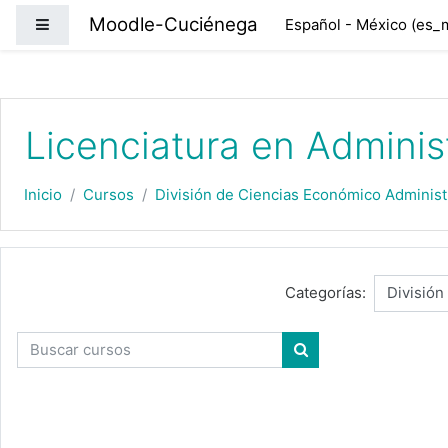
Saltar al contenido principal
Moodle-Cuciénega
Pánel lateral
Español - México ‎(es_
Licenciatura en Adminis
Inicio
Cursos
División de Ciencias Económico Administ
Categorías:
Buscar cursos
Buscar cursos