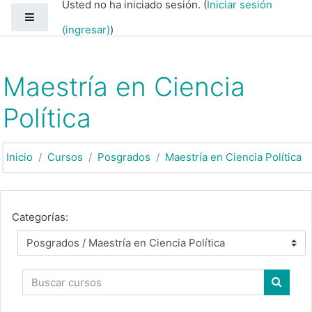
Usted no ha iniciado sesión. (
Iniciar sesión
Saltar al contenido principal
Pánel lateral
(ingresar)
)
Maestría en Ciencia
Política
Inicio
Cursos
Posgrados
Maestría en Ciencia Política
Categorías:
Buscar cursos
Buscar