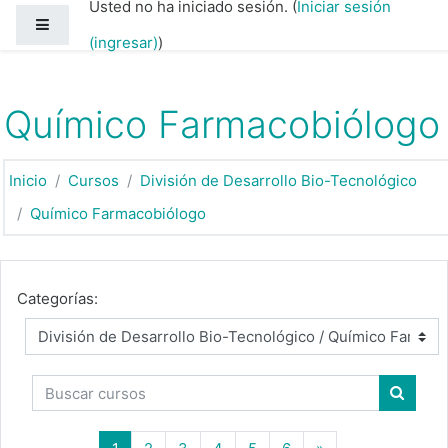
Usted no ha iniciado sesión. (
Iniciar sesión
Saltar al contenido principal
Pánel lateral
(ingresar)
)
Químico Farmacobiólogo
Inicio
Cursos
División de Desarrollo Bio-Tecnológico
Químico Farmacobiólogo
Categorías:
Buscar cursos
Buscar
(actual)
Página siguiente