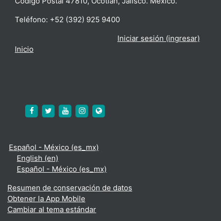
Código Postal 47810, Ocotlán, Jalisco. México.
Teléfono: +52 (392) 925 9400
Usted no ha iniciado sesión. (
Iniciar sesión (ingresar)
)
Inicio
Universidad de Guadalajara
https://cuci.udg.mx/
+52 (392) 925 9400
https://www.facebook.com/cucienega.oficial
https://twitter.com/cuci_oficial
https://www.youtube.com/c/CUCi%C3%
http://www.instagram.com/cuci_udeg
https://cuci.udg.mx/
Español - México ‎(es_mx)‎
English ‎(en)‎
Español - México ‎(es_mx)‎
Resumen de conservación de datos
Obtener la App Mobile
Cambiar al tema estándar