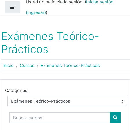
Usted no ha iniciado sesión. (
Iniciar sesión
Saltar al contenido principal
Pánel lateral
(ingresar)
)
Exámenes Teórico-
Prácticos
Inicio
Cursos
Exámenes Teórico-Prácticos
Categorías:
Buscar cursos
Buscar