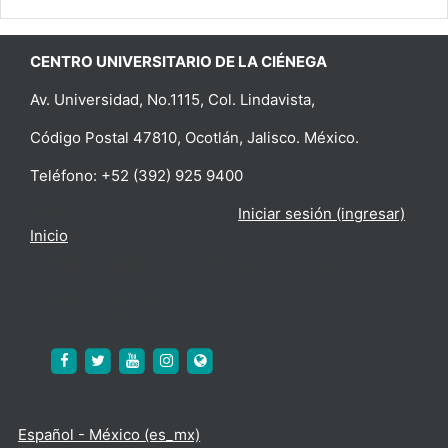
CENTRO UNIVERSITARIO DE LA CIÉNEGA
Av. Universidad, No.1115, Col. Lindavista,
Código Postal 47810, Ocotlán, Jalisco. México.
Teléfono: +52 (392) 925 9400
Usted no ha iniciado sesión. (
Iniciar sesión (ingresar)
)
Inicio
Universidad de Guadalajara
https://cuci.udg.mx/
+52 (392) 925 9400
https://www.facebook.com/cucienega.oficial
https://twitter.com/cuci_oficial
https://www.youtube.com/c/CUCi%C3%
http://www.instagram.com/cuci_udeg
https://cuci.udg.mx/
Español - México ‎(es_mx)‎