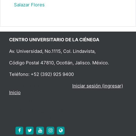
Salazar Flores
CENTRO UNIVERSITARIO DE LA CIÉNEGA
Av. Universidad, No.1115, Col. Lindavista,
Código Postal 47810, Ocotlán, Jalisco. México.
Teléfono: +52 (392) 925 9400
Usted no ha iniciado sesión. (
Iniciar sesión (ingresar)
)
Inicio
Universidad de Guadalajara
https://cuci.udg.mx/
+52 (392) 925 9400
https://www.facebook.com/cucienega.oficial
https://twitter.com/cuci_oficial
https://www.youtube.com/c/CUCi%C3%
http://www.instagram.com/cuci_udeg
https://cuci.udg.mx/