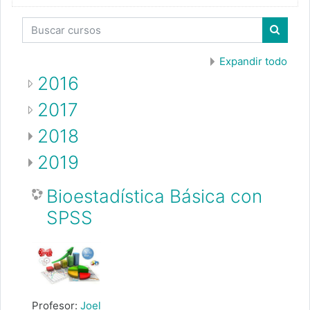
Buscar cursos
Buscar
Expandir todo
2016
2017
2018
2019
Bioestadística Básica con
SPSS
Profesor:
Joel