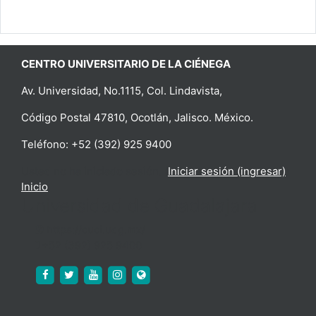
CENTRO UNIVERSITARIO DE LA CIÉNEGA
Av. Universidad, No.1115, Col. Lindavista,
Código Postal 47810, Ocotlán, Jalisco. México.
Teléfono: +52 (392) 925 9400
Usted no ha iniciado sesión. (
Iniciar sesión (ingresar)
)
Inicio
Universidad de Guadalajara
https://cuci.udg.mx/
+52 (392) 925 9400
https://www.facebook.com/cucienega.oficial
https://twitter.com/cuci_oficial
https://www.youtube.com/c/CUCi%C3%
http://www.instagram.com/cuci_udeg
https://cuci.udg.mx/