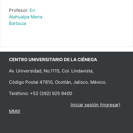
Profesor:
Eri
Atahualpa Mena
Barboza
CENTRO UNIVERSITARIO DE LA CIÉNEGA
Av. Universidad, No.1115, Col. Lindavista,
Código Postal 47810, Ocotlán, Jalisco. México.
Teléfono: +52 (392) 925 9400
Usted no ha iniciado sesión. (
Iniciar sesión (ingresar)
)
MMIII
Universidad de Guadalajara
https://cuci.udg.mx/