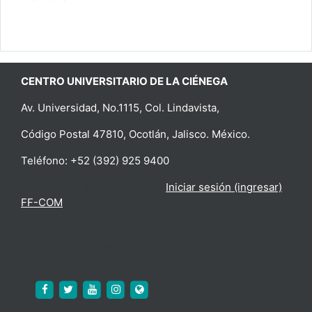
CENTRO UNIVERSITARIO DE LA CIÉNEGA
Av. Universidad, No.1115, Col. Lindavista,
Código Postal 47810, Ocotlán, Jalisco. México.
Teléfono: +52 (392) 925 9400
Usted no ha iniciado sesión. (
Iniciar sesión (ingresar)
)
FF-COM
Universidad de Guadalajara
https://cuci.udg.mx/
+52 (392) 925 9400
https://www.facebook.com/cucienega.oficial
https://twitter.com/cuci_oficial
https://www.youtube.com/c/CUCi%C3%
http://www.instagram.com/cuci_udeg
https://cuci.udg.mx/