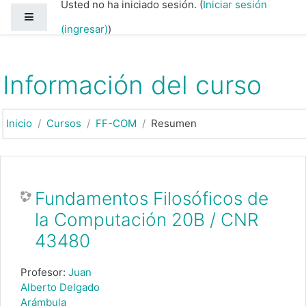
Usted no ha iniciado sesión. (
Iniciar sesión
Saltar al contenido principal
Pánel lateral
(ingresar)
)
Información del curso
Inicio
Cursos
FF-COM
Resumen
Fundamentos Filosóficos de
la Computación 20B / CNR
43480
Profesor:
Juan
Alberto Delgado
Arámbula