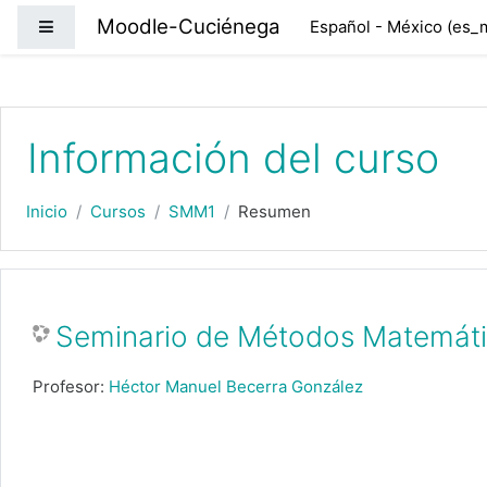
Saltar al contenido principal
Moodle-Cuciénega
Pánel lateral
Español - México ‎(es_
Información del curso
Inicio
Cursos
SMM1
Resumen
Seminario de Métodos Matemáti
Profesor:
Héctor Manuel Becerra González