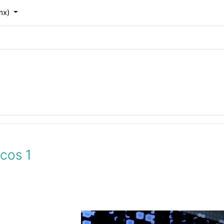
mx)‎
cos 1