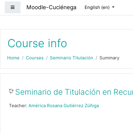
Skip to main content
Moodle-Cuciénega
Side panel
English ‎(en)‎
Course info
Home
Courses
Seminario Titulación
Summary
Seminario de Titulación en Rec
Teacher:
América Rosana Gutiérrez Zúñiga