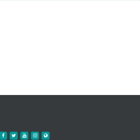
niversidad de Guadalajara
https://cuci.udg.mx/
+52 (392) 925 9400
https://www.facebook.com/cucienega.oficial
https://twitter.com/cuci_oficial
https://www.youtube.com/c/CUCi%C3%A9negaU
http://www.instagram.com/cuci_udeg
https://cuci.udg.mx/