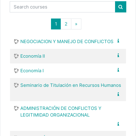
Search courses
Search
(current)
Next page
1
2
»
NEGOCIACION Y MANEJO DE CONFLICTOS
Economía II
Economía I
Seminario de Titulación en Recursos Humanos
ADMINISTRACIÓN DE CONFLICTOS Y
LEGITIMIDAD ORGANIZACIONAL