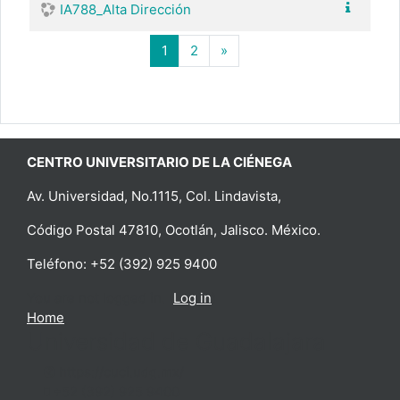
IA788_Alta Dirección
(current)
Next page
1
2
»
CENTRO UNIVERSITARIO DE LA CIÉNEGA
Av. Universidad, No.1115, Col. Lindavista,
Código Postal 47810, Ocotlán, Jalisco. México.
Teléfono: +52 (392) 925 9400
You are not logged in. (
Log in
)
Home
Universidad de Guadalajara
https://cuci.udg.mx/
+52 (392) 925 9400