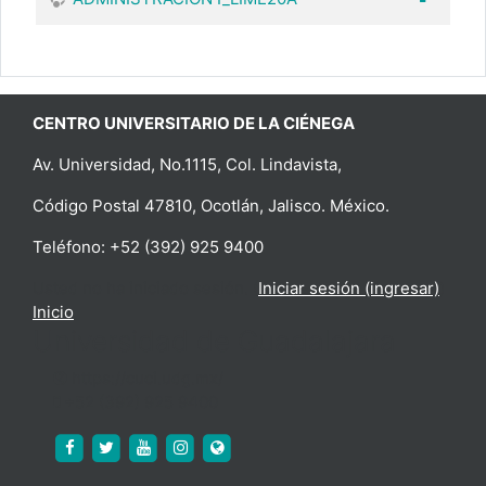
CENTRO UNIVERSITARIO DE LA CIÉNEGA
Av. Universidad, No.1115, Col. Lindavista,
Código Postal 47810, Ocotlán, Jalisco. México.
Teléfono: +52 (392) 925 9400
Usted no ha iniciado sesión. (
Iniciar sesión (ingresar)
)
Inicio
Universidad de Guadalajara
https://cuci.udg.mx/
+52 (392) 925 9400
https://www.facebook.com/cucienega.oficial
https://twitter.com/cuci_oficial
https://www.youtube.com/c/CUCi%C3%
http://www.instagram.com/cuci_udeg
https://cuci.udg.mx/